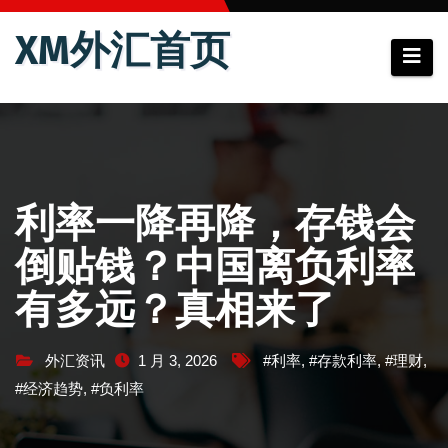
跳
XM外汇首页
至
内
容
利率一降再降，存钱会
倒贴钱？中国离负利率
有多远？真相来了
外汇资讯
1 月 3, 2026
#利率
,
#存款利率
,
#理财
,
#经济趋势
,
#负利率