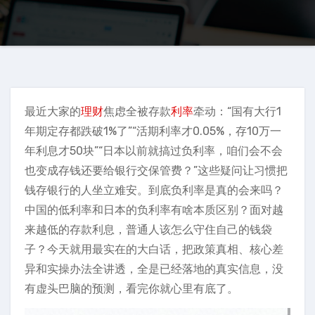
最近大家的
理财
焦虑全被存款
利率
牵动：“国有大行1
年期定存都跌破1%了”“活期利率才0.05%，存10万一
年利息才50块”“日本以前就搞过负利率，咱们会不会
也变成存钱还要给银行交保管费？”这些疑问让习惯把
钱存银行的人坐立难安。到底负利率是真的会来吗？
中国的低利率和日本的负利率有啥本质区别？面对越
来越低的存款利息，普通人该怎么守住自己的钱袋
子？今天就用最实在的大白话，把政策真相、核心差
异和实操办法全讲透，全是已经落地的真实信息，没
有虚头巴脑的预测，看完你就心里有底了。