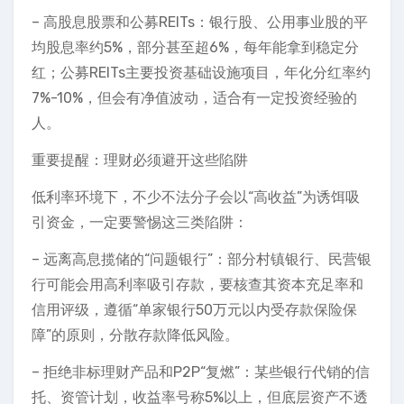
– 高股息股票和公募REITs：银行股、公用事业股的平
均股息率约5%，部分甚至超6%，每年能拿到稳定分
红；公募REITs主要投资基础设施项目，年化分红率约
7%-10%，但会有净值波动，适合有一定投资经验的
人。
重要提醒：理财必须避开这些陷阱
低利率环境下，不少不法分子会以“高收益”为诱饵吸
引资金，一定要警惕这三类陷阱：
– 远离高息揽储的“问题银行”：部分村镇银行、民营银
行可能会用高利率吸引存款，要核查其资本充足率和
信用评级，遵循“单家银行50万元以内受存款保险保
障”的原则，分散存款降低风险。
– 拒绝非标理财产品和P2P“复燃”：某些银行代销的信
托、资管计划，收益率号称5%以上，但底层资产不透