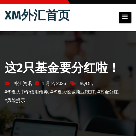
跳
XM外汇首页
至
内
容
这2只基金要分红啦！
外汇资讯
1 月 2, 2026
#QDII
,
#华夏大中华信用债券
,
#华夏大悦城商业REIT
,
#基金分红
,
#风险提示