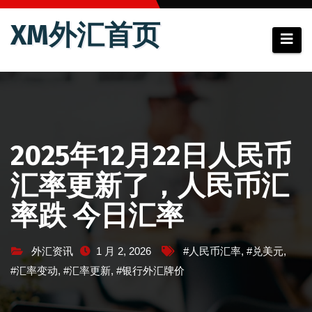
跳
XM外汇首页
至
内
容
2025年12月22日人民币
汇率更新了，人民币汇
率跌 今日汇率
外汇资讯
1 月 2, 2026
#人民币汇率
,
#兑美元
,
#汇率变动
,
#汇率更新
,
#银行外汇牌价