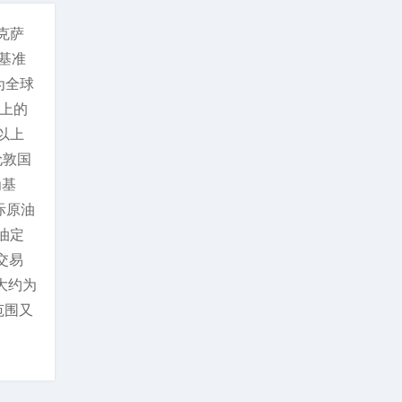
克萨
基准
为全球
上的
以上
伦敦国
为基
际原油
油定
交易
大约为
范围又