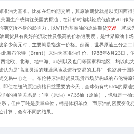
标准油为基准。比如在纽约期交所，其原油期货就是以美国西得
有在美国生产或销往美国的原油，在计价时都以轻质低硫的WTI作为
约期交所本身的影响力，以WTI为基准油的原油期货
交易
，就成
原油期货具有良好的流动性及很高的价格透明度，是世界原油市场
破多少美元时，主要就是指这一价格。然而，世界原油三分之二
海布伦特（Brent）原油为基准油作价。1988年6月23日，
包括西北欧、北海、地中海、非洲以及也门等国家和地区，均以此
被认为是“高度灵活的规避风险及进行交易的工具”，也跻身于国
货交易中心之一。布伦特原油期货及现货市场所构成的布伦特原
，即使在纽约原油价格日益重要的今天，全球仍有约65%的原油
间的换算关系是：1吨（原油）=7.33桶（原油），也就是一桶
算关系，但由于吨是质量单位，桶是体积单位，而原油的密度变化
位计算，会有不同的结果。