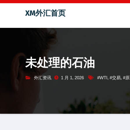
跳
XM外汇首页
至
内
容
未处理的石油
外汇资讯
1 月 1, 2026
#WTI
,
#交易
,
#