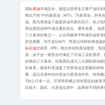
国际
原油
市场定价，都是以世界各主要产油区的
斯出产的“中间基原油（WTI）”为基准油，所
油。因为美国这个超级原油买家的实力，加上纽
商品期货品种中成交量的龙头。通常来看， 该
三大基准价格之一，公众和媒体平时谈到油价突
的交易量，却不是以WTI、而是以同样轻质低硫的北
际
石油
交易所（IPE）推出布伦特原油期货，
准，由于这一期货合约满足了石油工业的需求，
价格的三大基准。伦敦因此成为三大国际原油期
价体系，最多时竟涵盖了世界原油交易量的80%
量，是以北海布伦特原油为基准油作价。吨和桶之
136公斤多一点。尽管吨和桶之间有固定的换
比较大，因此，在原油交易中，如果按不同的单