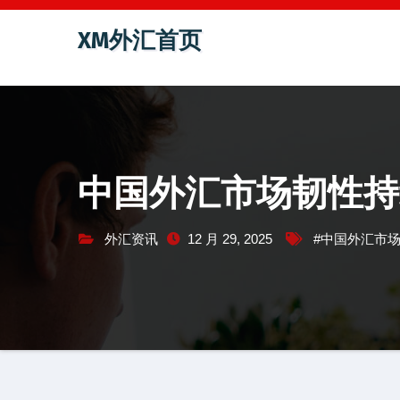
跳
XM外汇首页
至
内
容
中国外汇市场韧性持
外汇资讯
12 月 29, 2025
#中国外汇市