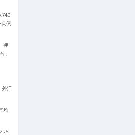
740
外负债
、弹
左右，
，外汇
市场
96