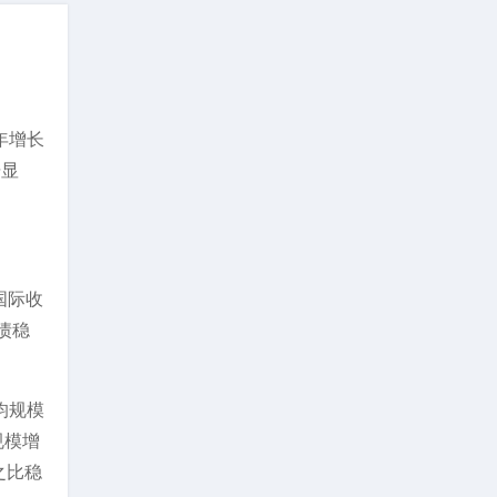
年增长
据显
国际收
债稳
均规模
规模增
之比稳