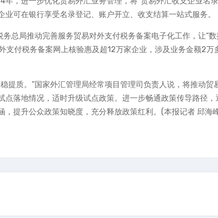
024年，进一步优化贸易外汇业务管理，将“贸易外汇收支企业名录
企业可在银行享受名录登记、账户开立、收支结算一站式服务。
税务总局推动完善服务贸易对外支付税务备案电子化工作，让“数
对外支付税务备案网上核验惠及超12万家企业，涉及业务金额2万
贸保稳提质。”国家外汇管理局经常项目管理司负责人说，将推动贸
试点落地情况，适时升级试点政策。进一步畅通政策传导路径，
，提升公众政策知晓度，充分释放政策红利。(本报记者 邱海峰
）