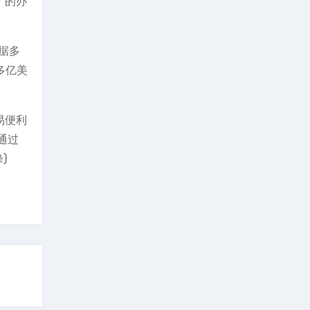
”的办
据多
多亿美
易便利
通过
)