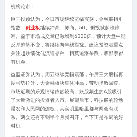
机构论市：
巨丰投顾认为，今日市场继续宽幅震荡，金融股指引
指数，
创业板
继续冲高，券商、5G、创投掀起涨停
潮。鉴于市场成交量已激增到6000亿，预计大盘中期
反弹趋势不变，将继续向年线靠拢。建议投资者重点
关注超跌绩优低流通品种，切莫追涨杀跌，底部票都
有机会。
益盟证券认为，周五继续宽幅震荡，午后三大股指再
度强势拉升，大金融板块集体冲高，带动指数回暖。
市场近期的乐观情绪依然较高，妖股频生的A股吸引
了大量激进的投资者入市。展望后市，科技股的轮动
爆发和人民网的连板，其实明里暗里都与两会有联
系。两会还有不到半个月就召开，当下正是布局的好
时机。