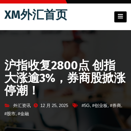
跳
XM外汇首页
至
内
容
沪指收复2800点 创指
大涨逾3%，券商股掀涨
停潮！
外汇资讯
12 月 25, 2025
#5G
,
#创业板
,
#券商
,
#股市
,
#金融