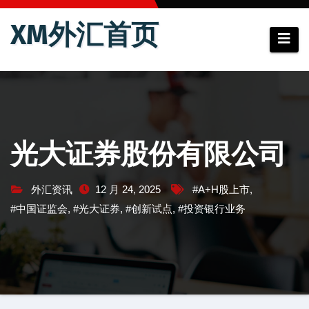
跳
XM外汇首页
至
内
容
光大证券股份有限公司
外汇资讯
12 月 24, 2025
#A+H股上市
,
#中国证监会
,
#光大证券
,
#创新试点
,
#投资银行业务