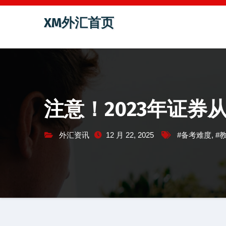
跳
XM外汇首页
至
内
容
注意！2023年证
外汇资讯
12 月 22, 2025
#备考难度
,
#