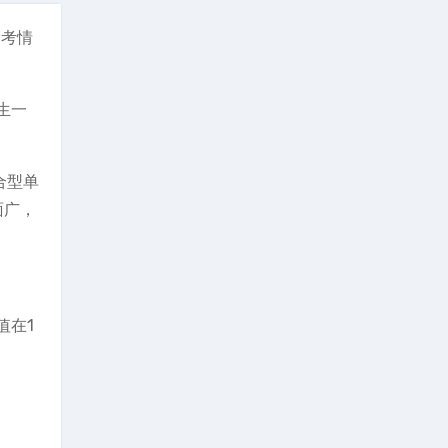
的考情
生一
合型单
面广，
值在1