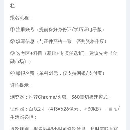
栏
报名流程：
① 注册账号（提前备好身份证/学历证电子版）
② 填写信息（与证件严格一致，否则资格作废）
③ 选考区+科目（基础+专项任选1门，建议先考《金
融市场》）
④ 缴报名费（单科61元，仅支持网银/支付宝）
️避坑提示：
浏览器：推荐Chrome/火狐，360需切极速模式；
证件照：白底2寸（413×626像素，＜30KB），自拍/
生活照必拒；
退改规则：报名后48小时可修改信息，超时需联系官