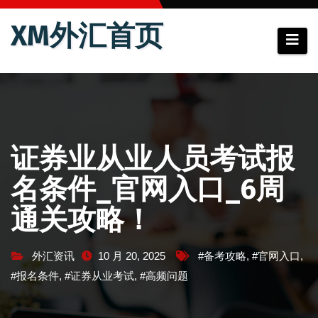
跳
XM外汇首页
至
内
容
证券业从业人员考试报
名条件_官网入口_6周
通关攻略！
外汇资讯
10 月 20, 2025
#备考攻略
,
#官网入口
,
#报名条件
,
#证券从业考试
,
#高频问题