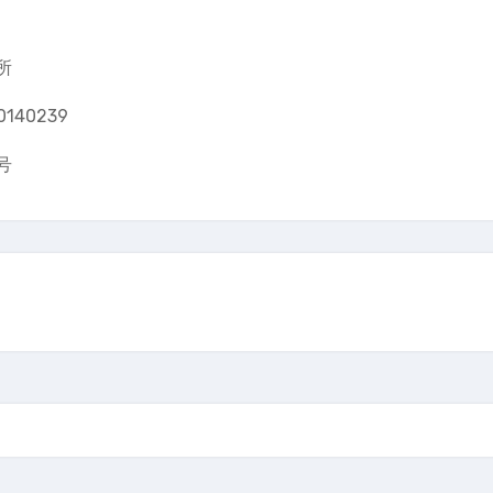
所
140239
号