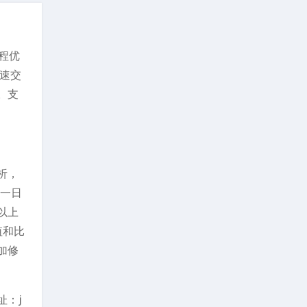
流程优
速交
。支
析，
某一日
以上
值和比
加修
址：j