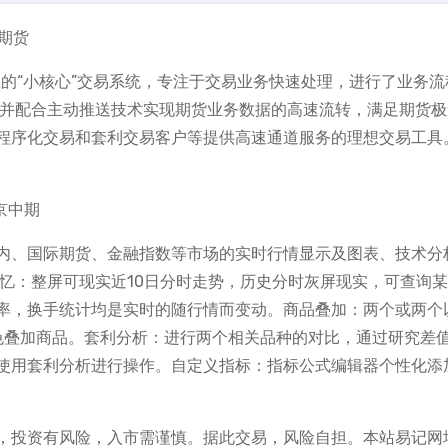
期货
易系统是真正的“小核心”交易系统，专注于交易业务快速处理，进行了业务
,并配合主动推送技术实现期货业务数据的高速流转，满足期货极
程序化交易和套利交易客户等提供高速通道服务的理想交易工具
京中期
内、国际期货、金融指数等市场的实时行情显示及图表、技术分
忆：整屏可现实近10日分时走势，历史分时灰屏现实，可查询
率，换手统计均是实时的随行情而变动。商品叠加：两个或两个
色叠加商品。套利分析：进行两个相关品种的对比，通过研究差
使用套利分析进行操作。自定义指标：指标公式编辑器个性化添
，投资有风险，入市需谨慎。据此交易，风险自担。本站易记网