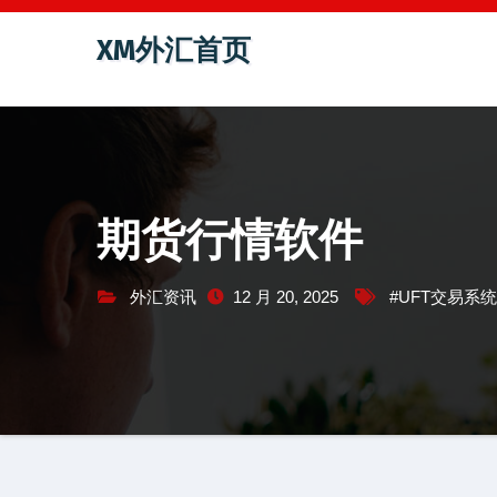
跳
XM外汇首页
至
内
容
期货行情软件
外汇资讯
12 月 20, 2025
#UFT交易系统