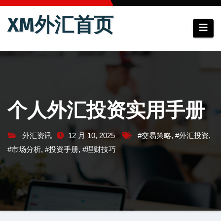
跳
XM外汇首页
至
内
容
个人外汇投资实用手册
外汇资讯
12 月 10, 2025
#交易策略
,
#外汇投资
,
#市场分析
,
#投资手册
,
#理财技巧