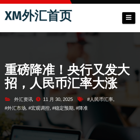
跳
XM外汇首页
至
内
容
重磅降准！央行又发大
招，人民币汇率大涨
外汇资讯
11 月 30, 2025
#人民币汇率
,
#外汇市场
,
#宏观调控
,
#稳定预期
,
#降准