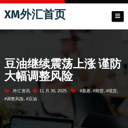
跳
XM外汇首页
至
内
容
豆油继续震荡上涨 谨防
大幅调整风险
外汇资讯
11 月 30, 2025
#基差
,
#期货
,
#现货
,
#调整风险
,
#豆油