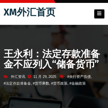
跳
XM外汇首页
至
内
容
王永利：法定存款准备
金不应列入“储备货币”
外汇资讯
11 月 29, 2025
#央行资产负债
,
#法定存款准备金
,
#货币乘数
,
#货币政策
,
#金融政策