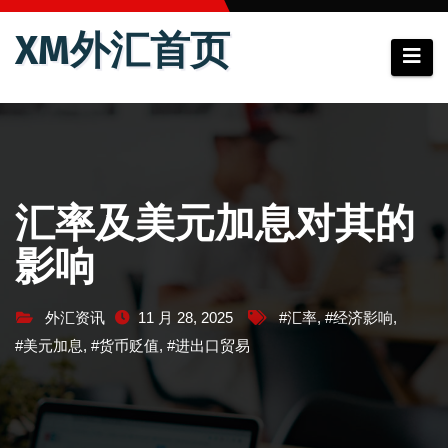
跳
XM外汇首页
至
内
容
汇率及美元加息对其的
影响
外汇资讯
11 月 28, 2025
#汇率
,
#经济影响
,
#美元加息
,
#货币贬值
,
#进出口贸易