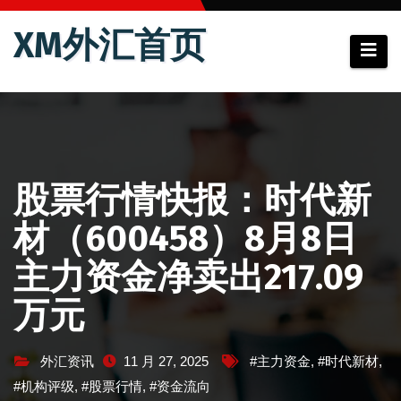
跳
XM外汇首页
至
内
容
股票行情快报：时代新
材（600458）8月8日
主力资金净卖出217.09
万元
外汇资讯
11 月 27, 2025
#主力资金
,
#时代新材
,
#机构评级
,
#股票行情
,
#资金流向