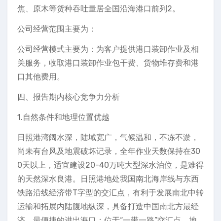
焦、原木等货种吞吐量居全国沿海港口前列2。
公司经营范围主要为：
公司经营模式主要为：为客户提供港口装卸作业及相
关服务，收取港口装卸作业包干费、货物堆存费和港
口其他费用。
四、报告期内核心竞争力分析
1.自然条件和地理位置优越
日照港湾阔水深，陆域宽广，气候温和，不冻不淤，
尚未有台风及地震破坏记录，全年作业天数保持在30
0天以上，适宜建设20-40万吨大型深水泊位，是难得
的天然深水良港。日照港地处我国南北海岸线与东西
铁路沿线经济带T字型的交汇点，有利于发展南北中转
运输和拓展内陆腹地纵深，具备打造中国南北方最经
济、最便捷的进出海口；位于“一带一路”交汇点，地