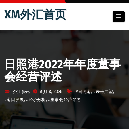
跳
XM外汇首页
至
内
容
日照港2022年年度董事
会经营评述
外汇资讯
9 月 8, 2025
#日照港
,
#未来展望
,
#港口发展
,
#经济分析
,
#董事会经营评述