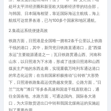
处环太平洋经济圈和新亚欧大陆桥经济带的结合部，
与韩国、日本隔海相望，靠近国际海运主航线，海上
航线可达世界各港，已与100多个国家和地区通航。
2.集疏运系统便捷高效
铁路方面，日照港是全国唯一拥有2条千公里以上铁路
干线的港口，其中，新菏兖日铁路直通港口，是“西煤
东运”主要能源通道之一；瓦日铁路贯通山西、河南和
山东，以日照港为下水港，形成了连接日照港和山西
煤炭主产地的东西走廊，实现重载万吨列车通达港口
的常态化运营；在当前国家积极推动“公转铁”大形势
下，日照港铁路集疏运优势越发突显。公路方面，“日
兰”“沈海”“潍日”等多条高速和国道干线直联港口，通
往全国各地。水路方面，可通达国内、国际各大港
口，为大宗散货进出口中转和我国北煤南运的实施起
到了重要作用。