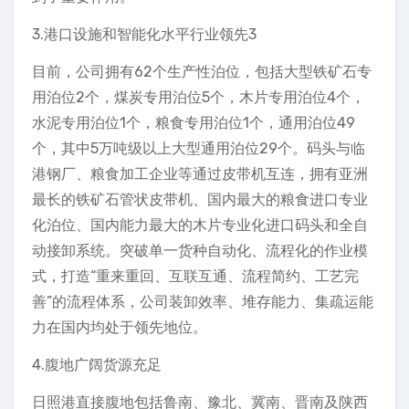
3.港口设施和智能化水平行业领先3
目前，公司拥有62个生产性泊位，包括大型铁矿石专
用泊位2个，煤炭专用泊位5个，木片专用泊位4个，
水泥专用泊位1个，粮食专用泊位1个，通用泊位49
个，其中5万吨级以上大型通用泊位29个。码头与临
港钢厂、粮食加工企业等通过皮带机互连，拥有亚洲
最长的铁矿石管状皮带机、国内最大的粮食进口专业
化泊位、国内能力最大的木片专业化进口码头和全自
动接卸系统。突破单一货种自动化、流程化的作业模
式，打造“重来重回、互联互通、流程简约、工艺完
善”的流程体系，公司装卸效率、堆存能力、集疏运能
力在国内均处于领先地位。
4.腹地广阔货源充足
日照港直接腹地包括鲁南、豫北、冀南、晋南及陕西