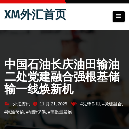
跳
XM外汇首页
至
内
容
中国石油长庆油田输油
二处党建融合强根基储
输一线焕新机
外汇资讯
11 月 21, 2025
#先锋作用
,
#党建融合
,
#原油储输
,
#能源保供
,
#高质量发展