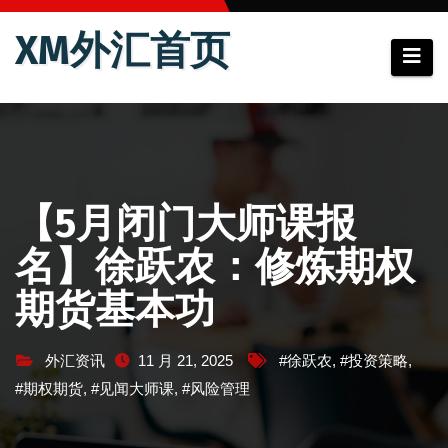
跳
XM外汇首页
至
内
容
【5月闭门大师课报
名】徐跃农：修炼期权
期货基本功
外汇资讯
11 月 21, 2025
#徐跃农
,
#投资策略
,
#期权期货
,
#见闻大师课
,
#风险管理