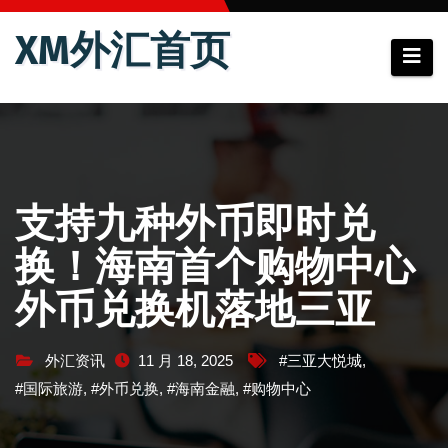
跳
XM外汇首页
至
内
容
支持九种外币即时兑
换！海南首个购物中心
外币兑换机落地三亚
外汇资讯
11 月 18, 2025
#三亚大悦城
,
#国际旅游
,
#外币兑换
,
#海南金融
,
#购物中心