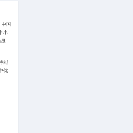
，中国
中小
凸显，
。
持能
中优