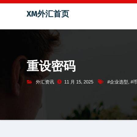
跳
XM外汇首页
至
内
容
重设密码
外汇资讯
11 月 15, 2025
#企业选型
,
#