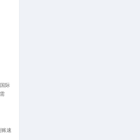
等国际
需
到账速