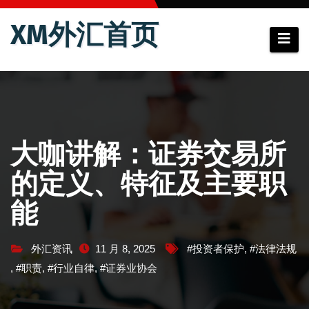
跳
XM外汇首页
至
内
容
大咖讲解：证券交易所
的定义、特征及主要职
能
外汇资讯
11 月 8, 2025
#投资者保护
,
#法律法规
,
#职责
,
#行业自律
,
#证券业协会