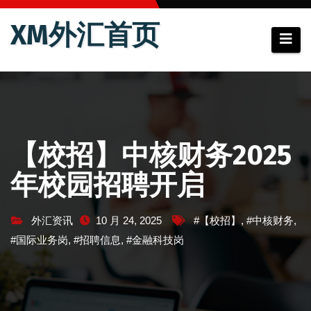
跳
XM外汇首页
至
内
容
【校招】中核财务2025
年校园招聘开启
外汇资讯
10 月 24, 2025
#【校招】
,
#中核财务
,
#国际业务岗
,
#招聘信息
,
#金融科技岗