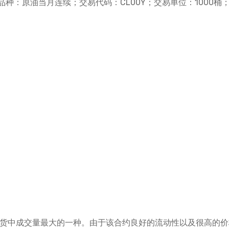
种：原油当月连续；交易代码：CL00Y；交易单位：1000桶
。
期货中成交量最大的一种。由于该合约良好的流动性以及很高的