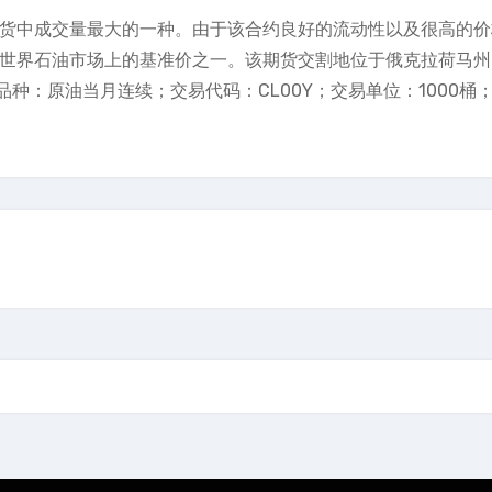
期货中成交量最大的一种。由于该合约良好的流动性以及很高的
是世界石油市场上的基准价之一。该期货交割地位于俄克拉荷马
种：原油当月连续；交易代码：CL00Y；交易单位：1000桶
。