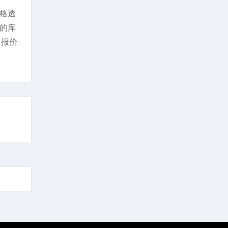
价格透
州的库
；报价