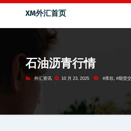
跳
XM外汇首页
至
内
容
石油沥青行情
外汇资讯
10 月 23, 2025
#库欣
,
#期货