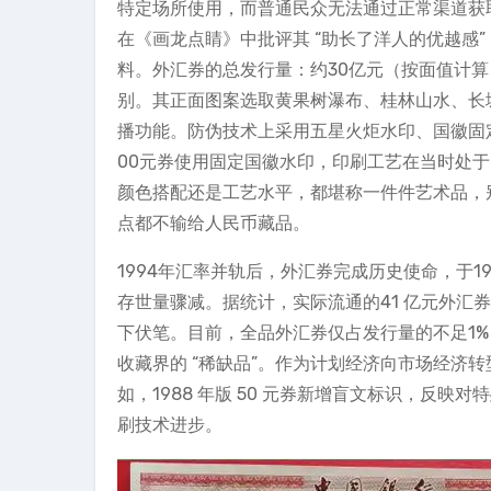
特定场所使用，而普通民众无法通过正常渠道获取。这种
在《画龙点睛》中批评其 “助长了洋人的优越感
料。外汇券的总发行量：约30亿元（按面值计算）
别。其正面图案选取黄果树瀑布、桂林山水、长
播功能。防伪技术上采用五星火炬水印、国徽固定
00元券使用固定国徽水印，印刷工艺在当时处
颜色搭配还是工艺水平，都堪称一件件艺术品，
点都不输给人民币藏品。
1994年汇率并轨后，外汇券完成历史使命，于199
存世量骤减。据统计，实际流通的41 亿元外汇券
下伏笔。目前，全品外汇券仅占发行量的不足1%，
收藏界的 “稀缺品”。作为计划经济向市场经济
如，1988 年版 50 元券新增盲文标识，反映对
刷技术进步。