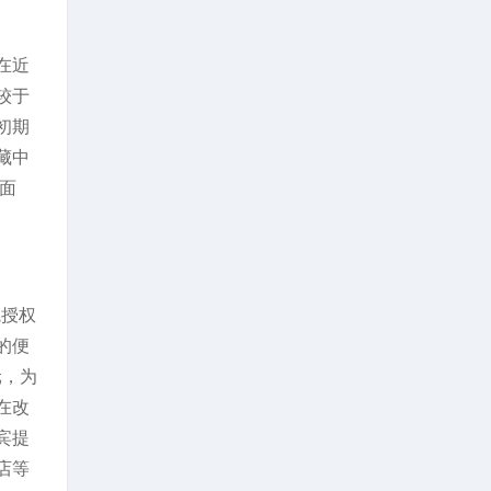
在近
较于
初期
藏中
秘面
院授权
的便
元，为
在改
宾提
店等