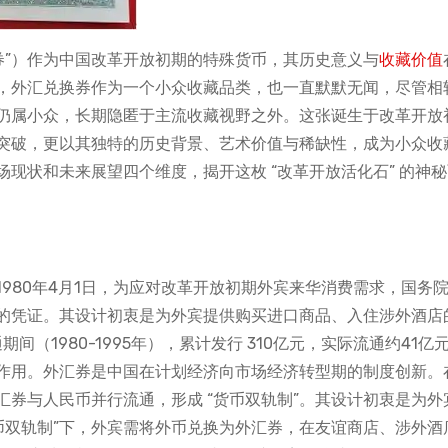
券”）作为中国改革开放初期的特殊货币，其历史意义与
收藏价值
，外汇兑换券作为一个小众收藏品类，也一直默默无闻，尽管相
仍属小众，长期隐匿于主流收藏视野之外。这张诞生于改革开放
突破，更以其独特的历史背景、艺术价值与稀缺性，成为小众收
场现状和未来展望四个维度，揭开这枚 “改革开放活化石” 的神
980年4月1日，为应对改革开放初期外宾来华消费需求，国务
的凭证。其设计初衷是为外宾提供购买进口商品、入住涉外酒店
间（1980-1995年），累计发行 310亿元，实际流通约41亿
作用。外汇券是中国在计划经济向市场经济转型期的制度创新。
券与人民币并行流通，形成 “货币双轨制”。其设计初衷是为外
币双轨制”下，外宾需将外币兑换为外汇券，在友谊商店、涉外酒