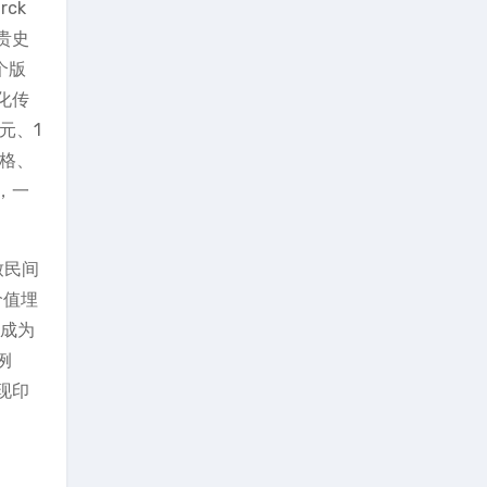
ck
贵史
个版
化传
元、1
格、
，一
致民间
价值埋
，成为
例
体现印