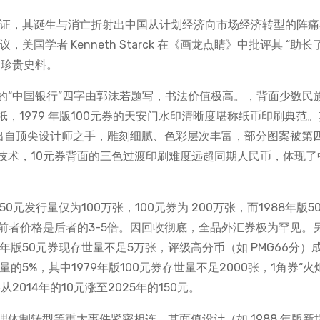
接见证，其诞生与消亡折射出中国从计划经济向市场经济转型的阵
美国学者 Kenneth Starck 在《画龙点睛》中批评其 “助长
的珍贵史料。
面的“中国银行”四字由郭沫若题写，书法价值极高。，背面少数民
1979 年版100元券的天安门水印清晰度堪称纸币印刷典范。
均出自顶尖设计师之手，雕刻细腻、色彩层次丰富，部分图案被第
技术，10元券背面的三色过渡印刷难度远超同期人民币，体现了
元发行量仅为100万张，100元券为 200万张，而1988年版5
导致前者价格是后者的3-5倍。因回收彻底，全品外汇券极为罕见。
年版50元券现存世量不足5万张，评级高分币（如 PMG66分）
量的5%，其中1979年版100元券存世量不足2000张，1角券“火
2014年的10元涨至2025年的150元。
制转型等重大事件紧密相连。其面值设计（如 1988 年版新增