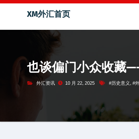
跳
XM外汇首页
至
内
容
也谈偏门小众收藏—
外汇资讯
10 月 22, 2025
#历史意义
,
#