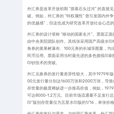
外汇券是改革开放初期 “摸着石头过河” 的直
破。例如，外汇券的 “特权属性” 曾引发国内外争议，
的优越感”，但这也成为研究改革开放社会心态
外汇券的设计堪称 “移动的国家名片”。票面正
由中央美院团队创作。其纸张采用国产高级水印纸，
角券的黄果树瀑布、100元券的长城等图案，
民币沿用。票面采用当时最先进的多色接线印刷
印钞技术的突破。
外汇兑换券的发行量差异性较大，其中1979年版50
00元发行量分别达1600万张和2000万张，
存世量的极度稀缺进一步推高价值，例如，1979
可达8000-1.2万元。目前市场流通量不足发行总
印”版别存世量仅为五星水印版的1/16，单张价格从
外汇券的发行与退市，与中国汇率改革、外汇管理体