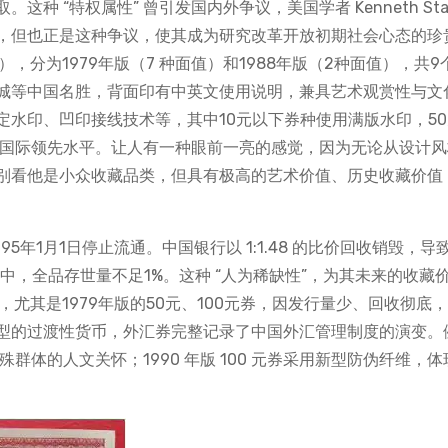
 “特权属性” 曾引发国内外争议，美国学者 Kenneth Star
”，但也正是这种争议，使其成为研究改革开放初期社会心态的珍
，分为1979年版（7 种面值）和1988年版（2种面值），共9
城等中国名胜，背面印有中英文使用说明，兼具艺术观赏性与文
水印、凹印接线技术等，其中10元以下券种使用满版水印，50
于国际领先水平。让人有一种眼前一亮的感觉，因为无论从设计风
别看他是小众收藏品类，但具有极高的艺术价值、历史收藏价值
5年1月1日停止流通。中国银行以 1:1.48 的比价回收销毁，导
中，全品存世量不足1%。这种 “人为稀缺性”，为其未来的收藏
尤其是1979年版的50元、100元券，因发行量少、回收彻底
转型的过渡性货币，外汇券完整记录了中国外汇管理制度的演变。
特殊群体的人文关怀；1990 年版 100 元券采用新型防伪纤维，