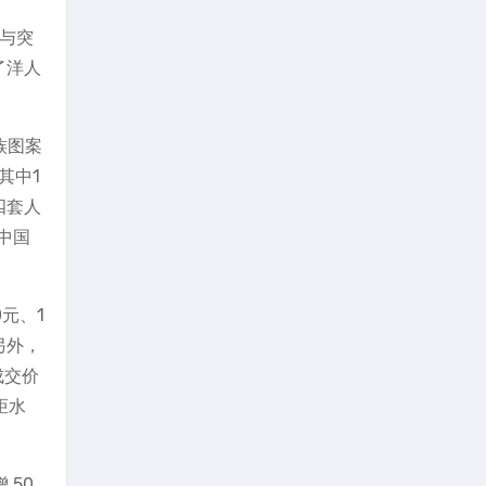
痛与突
了洋人
族图案
其中1
四套人
中国
0元、1
另外，
成交价
炬水
 50