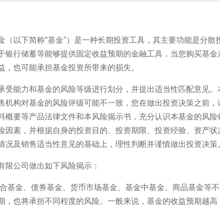
金（以下简称“基金”）是一种长期投资工具，其主要功能是分散
于银行储蓄等能够提供固定收益预期的金融工具，当您购买基金
益，也可能承担基金投资所带来的损失。
承受能力和基金的风险等级进行划分，并提出适当性匹配意见。
售机构对基金的风险评级可能不一致，您在做出投资决策之前，
料概要等产品法律文件和本风险揭示书，充分认识本基金的风险
险因素，并根据自身的投资目的、投资期限、投资经验、资产状
情况及销售适当性意见的基础上，理性判断并谨慎做出投资决策
有限公司做出如下风险揭示：
混合基金、债券基金、货币市场基金、基金中基金、商品基金等不
期，也将承担不同程度的风险。一般来说，基金的收益预期越高