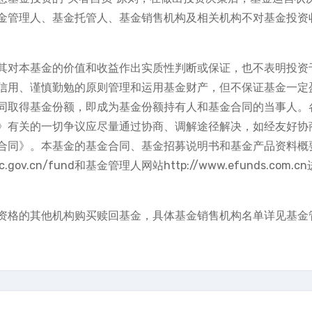
金管理人、基金托管人、基金销售机构及相关机构不对基金投资
其对本基金的价值和收益作出实质性判断或保证，也不表明投资
信用、谨慎勤勉的原则管理和运用基金财产，但不保证基金一定
同取得基金份额，即成为基金份额持有人和基金合同的当事人。
》有关的一切争议应尽量通过协商、调解途径解决，如经友好协
合同》。本基金的基金合同、基金招募说明书和基金产品资料概
gov.cn/fund和基金管理人网站http://www.efunds.com.c
资格的其他机构购买赎回基金，具体基金销售机构名单详见基金