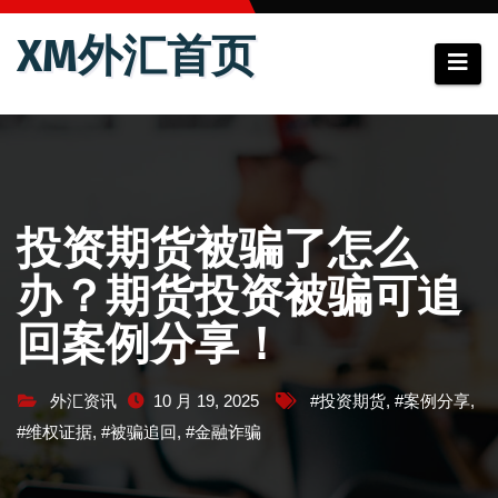
跳
XM外汇首页
至
内
容
投资期货被骗了怎么
办？期货投资被骗可追
回案例分享！
外汇资讯
10 月 19, 2025
#投资期货
,
#案例分享
,
#维权证据
,
#被骗追回
,
#金融诈骗