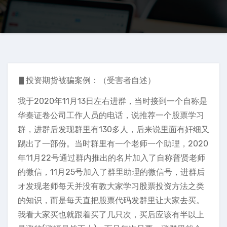
▋投资期货被骗案例：（受害者自述）
我于2020年11月13日左右进群，当时接到一个自称是
华秦证卷公司工作人员的电话，说推荐一个股票学习
群，进群后发现群里有130多人，后来说里面有奸细又
踢出了一部份。当时群里有一个老师一个助理，2020
年11月22号通过群内推出的名片加入了自称普贤老师
的微信，11月25号加入了群里助理的微信号，进群后
オ发现老师每天并没有教大家学习股票投资方法之类
的知识，而是每天直把股票代码发群里让大家去买。
我看大家买也就跟着买了几只次，买后应该有半以上