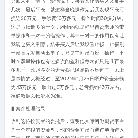
会回来的，我当时给他说了，接着又让我买入又反手
几次，最后平仓。就这样当晚操作完后我发现平仓亏
损近20万元，手续费18万多元，操作时间30多分钟。
这是亏损最多的一次，剩余的就是群里普贤老师的带
単操作和一对一的指操作，其中ー对一的作用也有让
我满仓买入甲醇，結果买入后让我设置止损，止损刚
一设置完就自动出单了，只是中间没有反手操作。平
时在群里操作也有过多次的盈利但每次都只是几百最
多几千，比起多次的大亏损已经是微不足道了。以上
是事情的大概经过，至2021年1月25日帐户资金余额
为:13万多元，取出过8万多元，总亏损约43万左右。
准确数据以帐流水为准。
▋案件处理结果：
收到这位投资者的委托后，查明他实际所做期货平台
为一个虚拟的资金盘，他的资金并没有通过券商进入