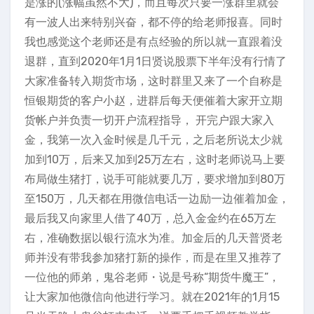
是涨的(涨幅虽然不大)，而且每次只要一涨群里就会
有一波人出来特别兴奋，都不停的给老师报喜。同时
我也感觉这个老师还是有点经验的所以就一直跟着没
退群，直到2020年1月1日贤说股票下半年没有行情了
大家准备转入期货市场，这时群里又来了一个自称是
恒银期货的客户小赵，进群后每天便催着大家开立期
货帐户并负责一切开户流程指导， 开完户跟大家入
金，我第一次入金时候是几千元，之后老所说太少就
加到10万，后来又加到25万左右，这时老师说马上要
布局做生猪打，说手可能就要几万，要求增加到80万
至150万，几天都在用微信电话一边励一边催着加金，
最后我又向家里人借了40万，总入金金约在65万左
右，准确数据以银行流水为准。加金后的几天普贤老
师并没有带我参加猪打新的操作，而是在里又推荐了
一位他的师弟，鬼谷老师・说是号称“期货牛魔王”，
让大家加他微信向他进行学习。就在2021年的1月15