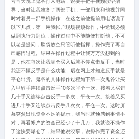
号当天晚上鬼谷打来电话，说要手把手视频教学指
导，当时让我准备了两部手机，一部用来和他视并同
时对着另一部手机操作，在这之前他提前用电话说了
以下几点，第一用我帐户现场视烦操作，中途我必须
做到执行力到位，操作过程中不能随便打断他，不可
以老是提问，脑袋放空只管听他指挥，操作完了再自
己感悟过程。结果在操作过程中让我万万没想到的
是，他在每次让我满仓买入后就不停点击反手，当时
我还不懂反手是什么功能，后在网上才知道反手就是
平仓出货。鬼谷的具体操作过程如下第一次鬼谷让买
入甲醇手连续点击反手10多次平仓一次。接着又买进
几十手又连续点击反手十多次，平仓一次。接着又买
进几十手又连续点击反手几次次，平仓一次。这时屏
幕突然出现资金不足的提示，我当时就预感到事情不
对，再看帐户的资金已经少了十几万，我就说不操作
了这快要爆仓了，結果他说没事，说操作完了资金还