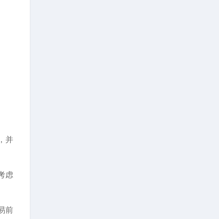
，并
考虑
易前