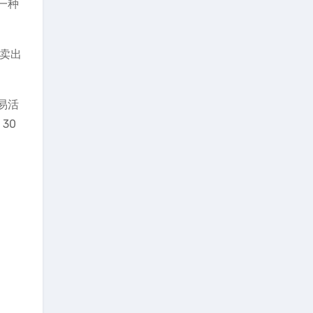
一种
的卖出
易活
30