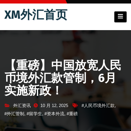
跳
XM外汇首页
至
内
容
【重磅】中国放宽人民
币境外汇款管制，6月
实施新政！
外汇资讯
10 月 12, 2025
#人民币境外汇款
,
#外汇管制
,
#留学生
,
#资本外流
,
#重磅