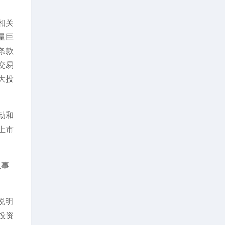
相关
量巨
条款
交易
大投
动和
上市
组事
说明
投资