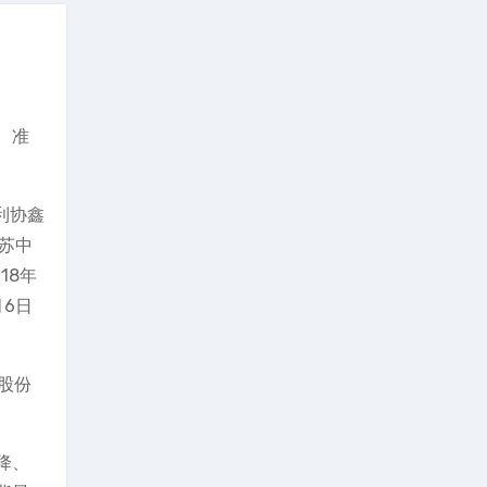
、准
利协鑫
苏中
18年
月6日
行股份
降、