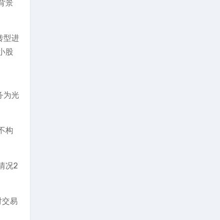
背景
转型进
小股
务为光
不构
情况2
。
对交易