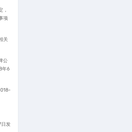
定，
事项
相关
牌公
8年6
18-
7日发