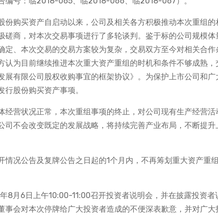
临2018-065、临2018-066、临2018-067）。
股份购买资产自启动以来，公司及相关各方积极推动本次重组的
极磋商，对本次交易事项进行了多轮谈判。鉴于标的公司规模体
确定、本次交易的交易方案较为复杂，交易双方至今对相关合作
方认为目前继续推进本次重大资产重组的时机和条件不够成熟，
发展有限公司股权收购事宜的框架协议》。为保护上市公司和广
发行股份购买资产事项。
体经营状况正常，本次重组事项的终止，对公司现有生产经营活
公司不会改变既定的发展战略，将持续完善产业布局，不断提升
开情况公告及复牌公告之日起的1个月内，不再筹划重大资产重
8月6日上午10:00-11:00召开投资者说明会，并在披露投资者
董事会对本次停牌给广大投资者造成的不便深表歉意，并对广大