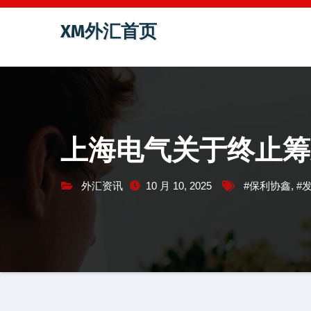
跳
XM外汇首页
至
内
容
上海电气关于终止筹
外汇资讯
10 月 10, 2025
#保利协鑫
,
#