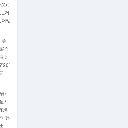
若买对
龙汇网
汇网站
的关
发展会
展会
201
庆
场罪，
金人
陈淑
9）赣
出