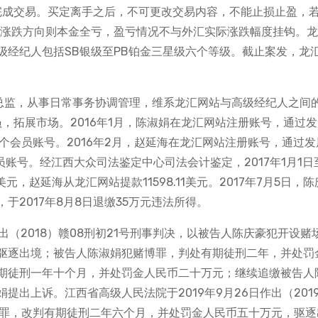
钮完成交易。买定离手之后，不可更改交易内容，不能止损止盈，
买错涨跌方向则本金全亏，盈亏情况不与外汇实际涨跌幅度挂钩。
级经纪人包括SB银级至PB铂金三星级六个等级。截止案发，龙
场总监，从事日常事务协调管理，维系龙汇网站与高级经纪人之间
员，拓展市场。2016年1月，陈淑娟在龙汇网站注册账号，通过
余个会员账号。2016年2月，赵延海在龙汇网站注册账号，通过发
员账号。经江西大众司法鉴定中心司法会计鉴定，2017年1月1日至
4美元，赵延海从龙汇网站提款11598.11美元。2017年7月5日，陈
2017年8月8日退缴35万元违法所得。
作出（2018）赣08刑初21号刑事判决，以被告人陈庆豪犯开设赌
驱逐出境；被告人陈淑娟犯赌博罪，判处有期徒刑二年，并处罚
期徒刑一年十个月，并处罚金人民币二十万元；继续追缴被告人
出上诉。江西省高级人民法院于2019年9月26日作出（201
场罪，改判有期徒刑二年六个月，并处罚金人民币五十万元，驱逐