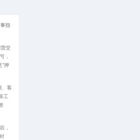
刑事指
期货交
盈亏，
“押
训、客
等工
资
值后，
时