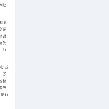
判处
是指期
交易
监督
格为
、服
涨”或
，盈
价格
者没
赌博行