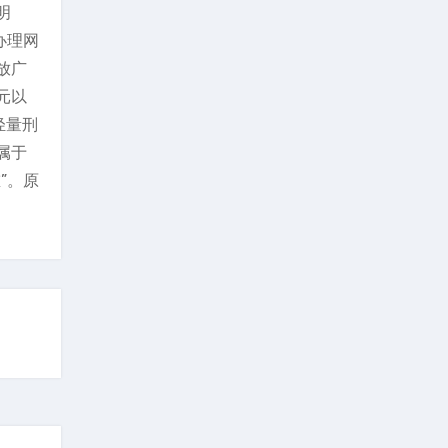
明
办理网
放广
元以
轻量刑
属于
”。原