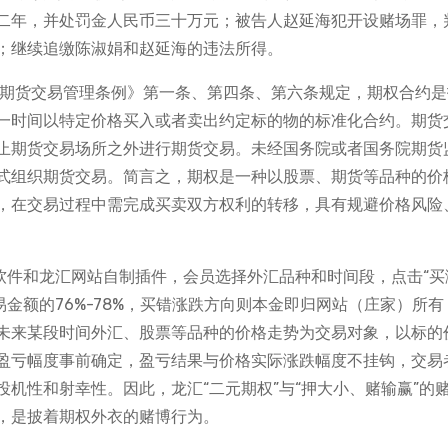
二年，并处罚金人民币三十万元；被告人赵延海犯开设赌场罪，
；继续追缴陈淑娟和赵延海的违法所得。
《期货交易管理条例》第一条、第四条、第六条规定，期权合约
一时间以特定价格买入或者卖出约定标的物的标准化合约。期货
止期货交易场所之外进行期货交易。未经国务院或者国务院期货
式组织期货交易。简言之，期权是一种以股票、期货等品种的价
，在交易过程中需完成买卖双方权利的转移，具有规避价格风险
软件和龙汇网站自制插件，会员选择外汇品种和时间段，点击“买
易金额的76%-78%，买错涨跌方向则本金即归网站（庄家）所有
未来某段时间外汇、股票等品种的价格走势为交易对象，以标的
盈亏幅度事前确定，盈亏结果与价格实际涨跌幅度不挂钩，交易
机性和射幸性。因此，龙汇“二元期权”与“押大小、赌输赢”的
，是披着期权外衣的赌博行为。