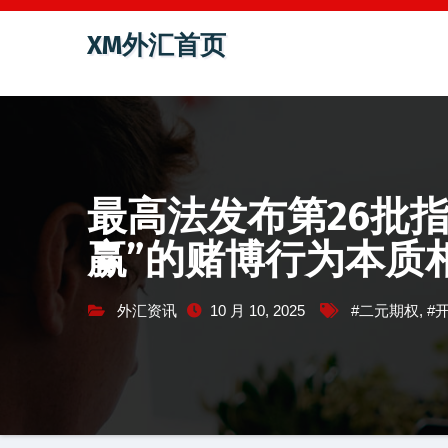
跳
XM外汇首页
至
内
容
最高法发布第26批
赢”的赌博行为本质
外汇资讯
10 月 10, 2025
#二元期权
,
#