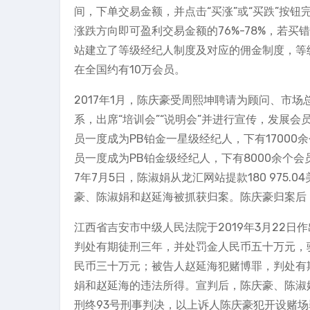
间，下单交易金额，并点击“买涨”或“买跌”按
涨跌方向即可盈利交易金额的76%-78%，若
站建立了等级经纪人制度及对应的佣金制度，等
在全国约有10万会员。
2017年1月，陈庆豪受周熙坤聘请为顾问、市
系，出席“培训会”“说明会”并进行宣传，发展会
员一度成为PB铂金一星级经纪人，下有17000
员一度成为PB铂金级经纪人，下有8000余个会
7年7月5日，陈淑娟从龙汇网站提款180 975.0
豪、陈淑娟和赵延海被抓获归案。陈庆豪归案后，于
江西省吉安市中级人民法院于2019年3月22日
判处有期徒刑三年，并处罚金人民币五十万元，
民币三十万元；被告人赵延海犯赌博罪，判处有
娟和赵延海的违法所得。宣判后，陈庆豪、陈淑娟提
刑终93号刑事判决，以上诉人陈庆豪犯开设赌