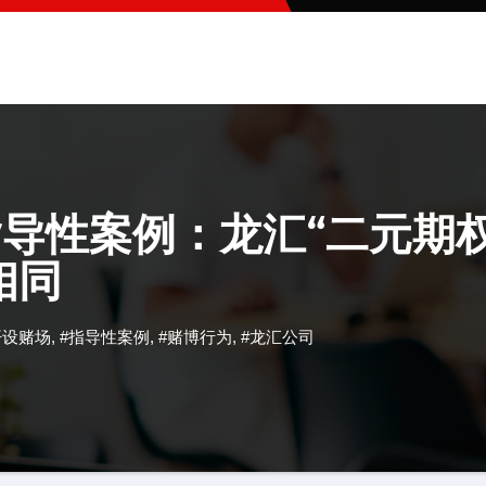
指导性案例：龙汇“二元期权
相同
开设赌场
,
#指导性案例
,
#赌博行为
,
#龙汇公司