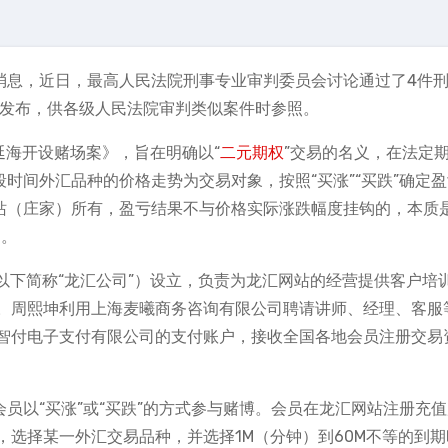
日消息，近日，最高人民法院刑事专业审判委员会讨论通过了4件
例发布，供各级人民法院审判类似案件时参照。
延海开设赌场案》，旨在明确以“
二元期权
”交易的名义，在法定
段时间外汇品种的价格走势为交易对象，按照“买涨”“买跌”确定
站（庄家）所有，盈亏结果不与价格实际涨跌幅度挂钩的，本质是
为。
（以下简称“龙汇公司”）设立，负责为龙汇网站的经营提供客户培
。周熙坤利用上海麦曦商务咨询有限公司聘请讲师、经理、客服
智付电子支付有限公司的支付账户，接收全国各地会员注册交易
会员以“买涨”或“买跌”的方式参与赌博。会员在龙汇网站注册充
选择某一外汇交易品种，并选择1M（分钟）到60M不等的到期