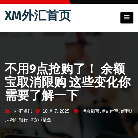
跳
XM外汇首页
至
内
容
不用9点抢购了！ 余额
宝取消限购 这些变化你
需要了解一下
外汇资讯
10 月 7, 2025
#余额宝
,
#支付宝
,
#理财
,
#网商银行
,
#货币基金