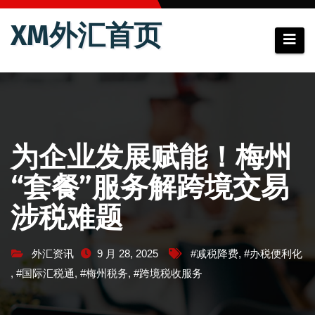
跳
XM外汇首页
至
内
容
为企业发展赋能！梅州
“套餐”服务解跨境交易
涉税难题
外汇资讯
9 月 28, 2025
#减税降费
,
#办税便利化
,
#国际汇税通
,
#梅州税务
,
#跨境税收服务