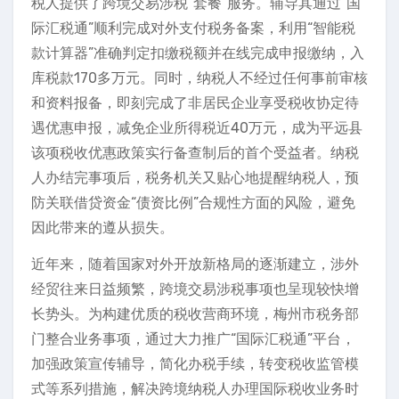
税人提供了跨境交易涉税“套餐”服务。辅导其通过“国
际汇税通”顺利完成对外支付税务备案，利用“智能税
款计算器”准确判定扣缴税额并在线完成申报缴纳，入
库税款170多万元。同时，纳税人不经过任何事前审核
和资料报备，即刻完成了非居民企业享受税收协定待
遇优惠申报，减免企业所得税近40万元，成为平远县
该项税收优惠政策实行备查制后的首个受益者。纳税
人办结完事项后，税务机关又贴心地提醒纳税人，预
防关联借贷资金“债资比例”合规性方面的风险，避免
因此带来的遵从损失。
近年来，随着国家对外开放新格局的逐渐建立，涉外
经贸往来日益频繁，跨境交易涉税事项也呈现较快增
长势头。为构建优质的税收营商环境，梅州市税务部
门整合业务事项，通过大力推广“国际汇税通”平台，
加强政策宣传辅导，简化办税手续，转变税收监管模
式等系列措施，解决跨境纳税人办理国际税收业务时