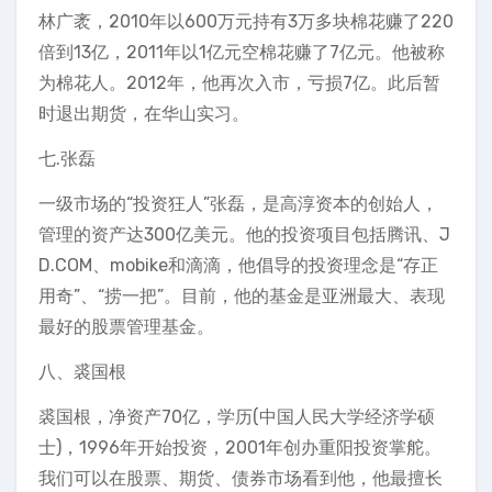
林广袤，2010年以600万元持有3万多块棉花赚了220
倍到13亿，2011年以1亿元空棉花赚了7亿元。他被称
为棉花人。2012年，他再次入市，亏损7亿。此后暂
时退出期货，在华山实习。
七.张磊
一级市场的“投资狂人”张磊，是高淳资本的创始人，
管理的资产达300亿美元。他的投资项目包括腾讯、J
D.COM、mobike和滴滴，他倡导的投资理念是“存正
用奇”、“捞一把”。目前，他的基金是亚洲最大、表现
最好的股票管理基金。
八、裘国根
裘国根，净资产70亿，学历(中国人民大学经济学硕
士)，1996年开始投资，2001年创办重阳投资掌舵。
我们可以在股票、期货、债券市场看到他，他最擅长