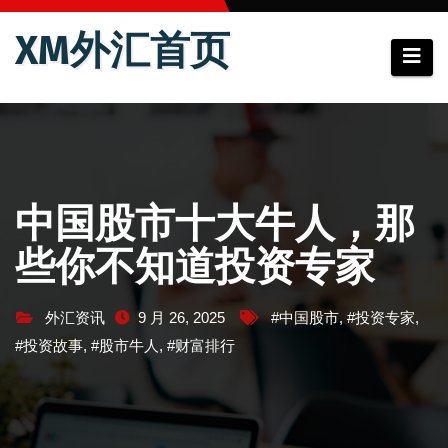
跳
XM外汇首页
至
内
容
中国股市十大牛人，那
些你不知道投资专家
外汇资讯
9 月 26, 2025
#中国股市
,
#投资专家
,
#投资故事
,
#股市牛人
,
#财富排行