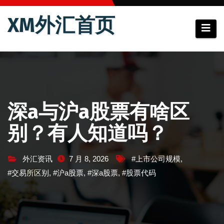
跳
XM外汇首页
至
内
容
深a与沪a股票有啥区
别？有人知道吗？
外汇资讯
7 月 8, 2026
#上市公司规模
,
#交易所区别
,
#沪a股票
,
#深a股票
,
#股票代码