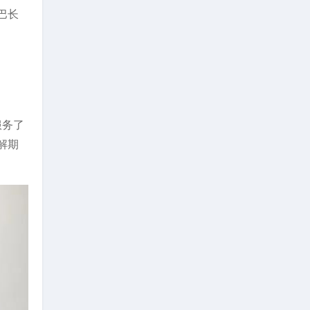
巴长
服务了
解期