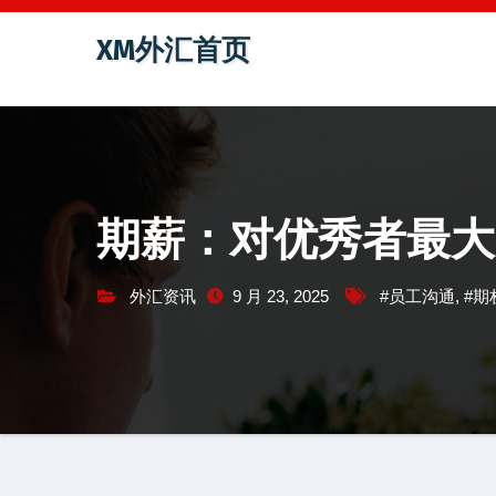
跳
XM外汇首页
至
内
容
期薪：对优秀者最大
外汇资讯
9 月 23, 2025
#员工沟通
,
#期