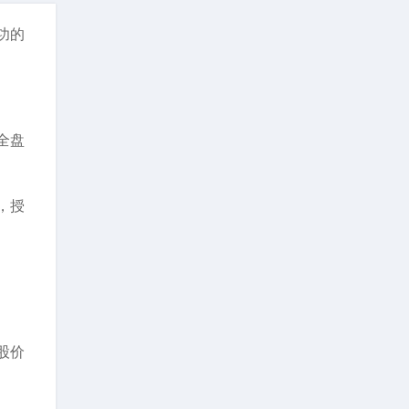
功的
全盘
，授
股价