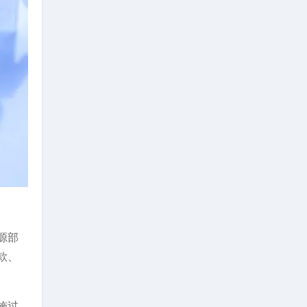
源部
款、
施过