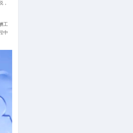
说，
酬工
程中