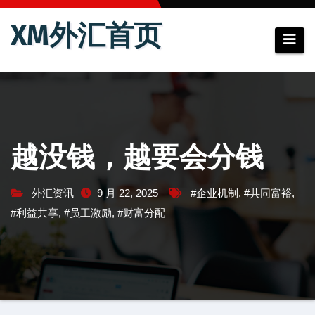
跳
XM外汇首页
至
内
容
越没钱，越要会分钱
外汇资讯
9 月 22, 2025
#企业机制
,
#共同富裕
,
#利益共享
,
#员工激励
,
#财富分配