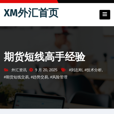
跳
XM外汇首页
至
内
容
期货短线高手经验
外汇资讯
9 月 20, 2025
#刘志刚
,
#技术分析
,
#期货短线交易
,
#趋势交易
,
#风险管理