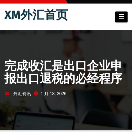
跳
XM外汇首页
至
内
容
完成收汇是出口企业申
报出口退税的必经程序
外汇资讯
1 月 18, 2026