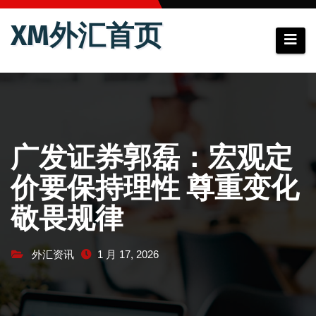
跳
XM外汇首页
至
内
容
广发证券郭磊：宏观定
价要保持理性 尊重变化
敬畏规律
外汇资讯
1 月 17, 2026