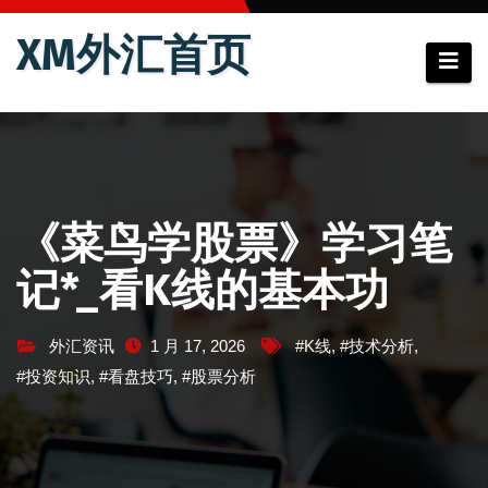
跳
XM外汇首页
至
内
容
《菜鸟学股票》学习笔
记*_看K线的基本功
外汇资讯
1 月 17, 2026
#K线
,
#技术分析
,
#投资知识
,
#看盘技巧
,
#股票分析