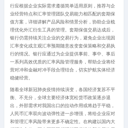
行应根据企业实际需求遵循简单适用原则，推荐与企
业经营特点和汇率管理团队交易能力相匹配的套期保
值方案，详细讲解产品风险和情景分析，协助企业梳
理优化外汇衍生工具的管理。套期保值交易达成后，
银行仍需持续关注企业的交易行为，避免企业出现因
汇率变化或主观汇率预期随意改变套保策略和交易执
行的情况。银行应通过为企业提供事前、事中、事后
一系列高效优质的汇率风险管理服务，帮助企业将经
营对冲和金融对冲手段合理结合，切实护航实体经济
稳健经营。
随着全球新冠肺炎疫情持续演变，各国经济复苏不平
衡、不充分，全球主要经济体宽松货币政策逐步退
出，外部需求对我国出口的拉动作用或将趋于平稳，
人民币汇率双向波动弹性进一步增强，将给企业应对
和管理汇率风险带来更多不确定性。在构建以国内大