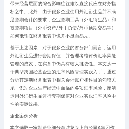
带来经营层面的综合影响往往难以直接反应在财务指
标之中。此外，由于很多企业使用外汇衍生品并不满
足套期会计的要求，企业套期工具（外汇衍生品）和
被套期项目（外币资产/外币负债/外币预期交易等）
如何抵销在财务报表中也并不显而易见。
基于上述因素，对于很多企业的财务部门而言，运用
外汇衍生品进行套期保值，并合理考核评价汇率风险
管理的成效，在实务中仍具有较大挑战性。本文从一
个典型跨国经营企业的汇率风险管理实践入手，通过
分析其定期财务报表中相关会计账户和科目的勾稽关
系，识别企业生产经营中面临的各项汇率风险，厘清
运用外汇衍生品进行套期保值对企业实践汇率风险中
性的实际效果。
企业案例分析
本文选取一家制造业细分领域龙头上市公司A集团作