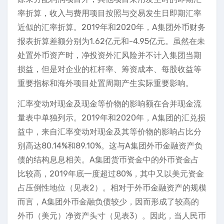
率折算，收入与费用项目按照与交易发生日即期汇率
近似的汇率折算。2019年和2020年，A集团外币财务
报表折算差额分别为1.62亿元和-4.95亿元。虽然在未
处置外币资产时，净投资外汇风险并不计入集团当期
损益，但是对企业的杠杆率、筹资成本、每股收益等
重要指标和海外项目处置周期产生实际重要影响。
汇率变动对现金及现金等价物的影响额在合并现金流
量表中单独列示。2019年和2020年，A集团的汇兑损
益中，来自汇率变动对现金及其等价物的影响占比分
别高达80.14%和89.10%。这与A集团外币金融资产负
债的结构息息相关。A集团货币资金中的外币资金占
比较高，2019年底一度超过80%，其中又以美元资金
占压倒性地位（见表2）。相对于外币金融资产的规模
而言，A集团外币金融负债较少，因而形成了较高的
外币（美元）净资产头寸（见表3）。因此，当人民币