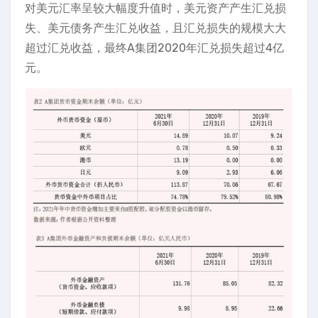
对美元汇率呈较大幅度升值时，美元资产产生汇兑损
失、美元债务产生汇兑收益，且汇兑损失的规模大大
超过汇兑收益，最终A集团2020年汇兑损失超过4亿
元。