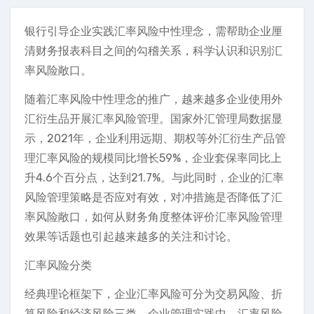
银行引导企业实践汇率风险中性理念，需帮助企业厘
清财务报表科目之间的勾稽关系，科学认识和识别汇
率风险敞口。
随着汇率风险中性理念的推广，越来越多企业使用外
汇衍生品开展汇率风险管理。国家外汇管理局数据显
示，2021年，企业利用远期、期权等外汇衍生产品管
理汇率风险的规模同比增长59%，企业套保率同比上
升4.6个百分点，达到21.7%。与此同时，企业的汇率
风险管理策略是否应对有效，对冲措施是否降低了汇
率风险敞口，如何从财务角度整体评价汇率风险管理
效果等话题也引起越来越多的关注和讨论。
汇率风险分类
经典理论框架下，企业汇率风险可分为交易风险、折
算风险和经济风险三类。企业管理实践中，汇率风险