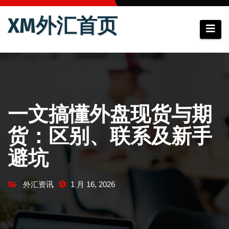
跳
XM外汇首页
至
内
容
一文搞懂外盘现货与期
货：区别、联系及新手
避坑
外汇资讯
1 月 16, 2026