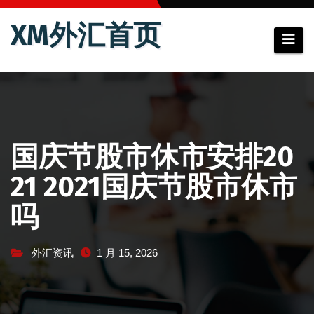
跳
XM外汇首页
至
内
容
国庆节股市休市安排20
21 2021国庆节股市休市
吗
外汇资讯
1 月 15, 2026