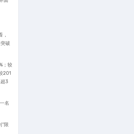
界面
看，
经突破
2%；较
201
幅超3
”一名
“限