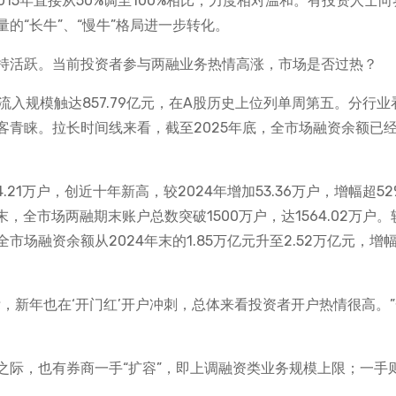
015年直接从50%调至100%相比，力度相对温和。有投资人士向
的“长牛”、“慢牛”格局进一步转化。
持活跃。当前投资者参与两融业务热情高涨，市场是否过热？
净流入规模触达857.79亿元，在A股历史上位列单周第五。分行业
客青睐。拉长时间线来看，截至2025年底，全市场融资余额已
4.21万户，创近十年新高，较2024年增加53.36万户，增幅超5
5年末，全市场两融期末账户总数突破1500万户，达1564.02万户。较
，全市场融资余额从2024年末的1.85万亿元升至2.52万亿元，增
，新年也在‘开门红’开户冲刺，总体来看投资者开户热情很高。
际，也有券商一手“扩容”，即上调融资类业务规模上限；一手则