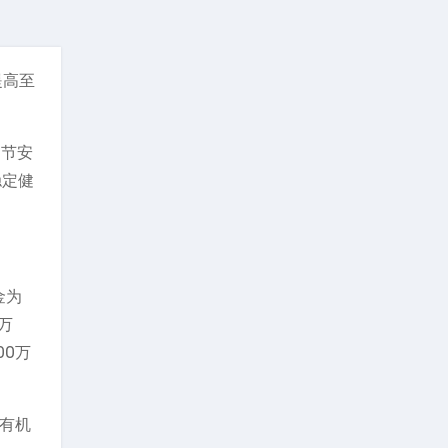
提高至
调节安
稳定健
金为
万
00万
”有机