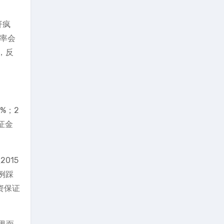
杆疯
概率会
，反
。
%；2
证金
015
例踩
资保证