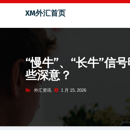
跳
XM外汇首页
至
内
容
“慢牛”、“长牛”信
些深意？
外汇资讯
1 月 15, 2026