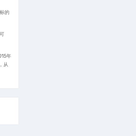
所标的
可
15年
，从
。