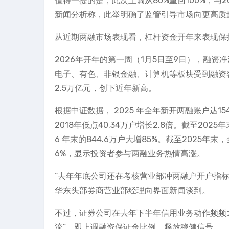
值得一提的是，此次上调从80%重回100%，与2
新闻分析称，此举明确了监管引导市场向更高质量
从近期两融市场表现看，杠杆资金开年来表现保
2026年开年的第一周（1月5日至9日），融资
电子、有色、非银金融、计算机等板块受到融资
2.5万亿元，创下近年新高。
根据中证数据， 2025 年全年新开两融账户达15
2018年低点40.34万户增长2.8倍。截至202
6 年末的844.6万户大增85%。截至2025年末
6%，显示投资者参与两融业务热情高涨。
“去年年底公司还在考核营业部冲两融户开户指标
华东头部券商营业部经理向界面新闻谈到。
不过，证券公司在去年下半年信用业务动作频频之
流”，即上调融资保证金比例，释放稳健信号。