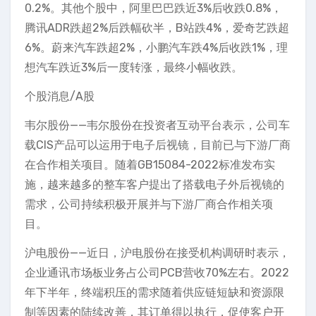
0.2%。其他个股中，阿里巴巴跌近3%后收跌0.8%，
腾讯ADR跌超2%后跌幅砍半，B站跌4%，爱奇艺跌超
6%。蔚来汽车跌超2%，小鹏汽车跌4%后收跌1%，理
想汽车跌近3%后一度转涨，最终小幅收跌。
个股消息/A股
韦尔股份——韦尔股份在投资者互动平台表示，公司车
载CIS产品可以运用于电子后视镜，目前已与下游厂商
在合作相关项目。随着GB15084-2022标准发布实
施，越来越多的整车客户提出了搭载电子外后视镜的
需求，公司持续积极开展并与下游厂商合作相关项
目。
沪电股份——近日，沪电股份在接受机构调研时表示，
企业通讯市场板业务占公司PCB营收70%左右。2022
年下半年，终端积压的需求随着供应链短缺和资源限
制等因素的陆续改善，其订单得以执行，促使客户开