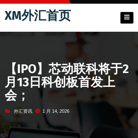
跳
XM外汇首页
至
内
容
【IPO】芯动联科将于2
月13日科创板首发上
会；
外汇资讯
1 月 14, 2026