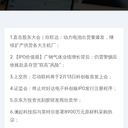
1.直击股东大会｜欣旺达：动力电池出货量爆发，继
续扩产供货各大主机厂；
2.【IPO价值观】广钢气体业绩增长背后：仍需警惕应
收账款及存货“双高”风险”；
3.上交所：芯动联科将于2月13日科创板首发上会；
4.证监会：终止对好达电子科创板IPO发行注册程序；
5.京东方投资光刻胶研发商欣奕华；
6.澜起科技拟与英特尔签署8900万元原材料采购协
议；