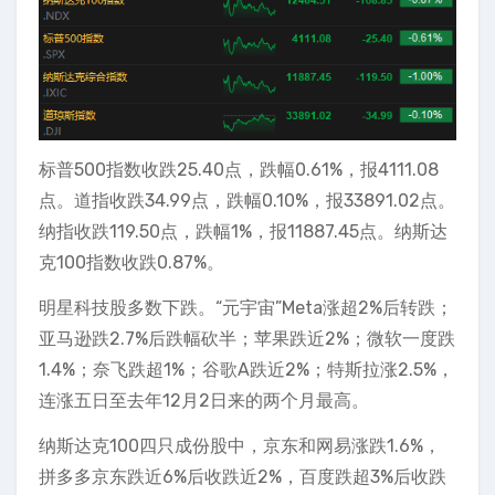
标普500指数收跌25.40点，跌幅0.61%，报4111.08
点。道指收跌34.99点，跌幅0.10%，报33891.02点。
纳指收跌119.50点，跌幅1%，报11887.45点。纳斯达
克100指数收跌0.87%。
明星科技股多数下跌。“元宇宙”Meta涨超2%后转跌；
亚马逊跌2.7%后跌幅砍半；苹果跌近2%；微软一度跌
1.4%；奈飞跌超1%；谷歌A跌近2%；特斯拉涨2.5%，
连涨五日至去年12月2日来的两个月最高。
纳斯达克100四只成份股中，京东和网易涨跌1.6%，
拼多多京东跌近6%后收跌近2%，百度跌超3%后收跌