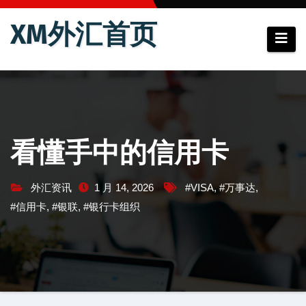
跳
XM外汇首页
至
内
容
看懂手中的信用卡
外汇资讯
1 月 14, 2026
#VISA
,
#万事达
,
#信用卡
,
#银联
,
#银行卡组织