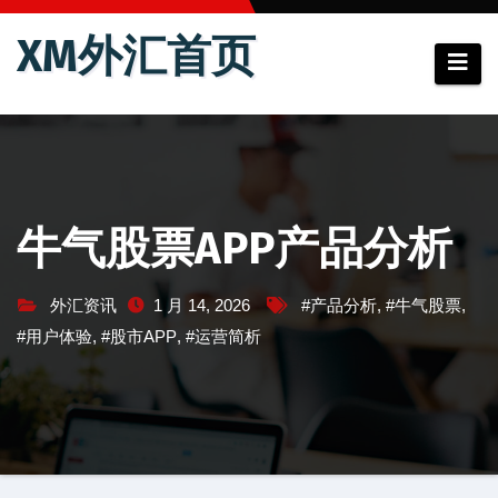
跳
XM外汇首页
至
内
容
牛气股票APP产品分析
外汇资讯
1 月 14, 2026
#产品分析
,
#牛气股票
,
#用户体验
,
#股市APP
,
#运营简析