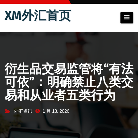
跳
XM外汇首页
至
内
容
衍生品交易监管将“有法
可依”：明确禁止八类交
易和从业者五类行为
外汇资讯
1 月 13, 2026