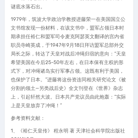
谜底水落石出。
1979年，筑波大学政治学教授进藤荣一在美国国立公
文书馆发现一份材料，在该文书中，盟军占领日本时
期承担任裕仁和盟军司令麦克阿瑟英文翻译的宫内省
职员寺崎英成，于1947年9月18日拜访盟军总部外交
局长之际，转达了天皇对战后冲绳归宿的意向：“天皇
希望美国在今后25-50年左右，在日本保有主权的形
式下，对冲绳诸岛实行军事占领。这既有利于美国，
也保护了日本。”进藤将这份资连同相关研究论文《被
分割的领土—另类战后史》全文刊登在《世界》杂志
上，引起轩然大波。日本共产党议员由此炮轰：“实际
上是天皇放弃了冲绳！”
参考资料文献：
1、《裕仁天皇传》 程永明 著 天津社会科学院出版社