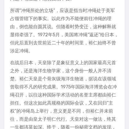
所谓“冲绳所处的立场”，应该是指当时冲绳处于美军
占领管辖下的事实。以此作为不能便前往冲绳的理
由，倒也能自圆其说。但随着时势变迁，这种解释就
显得牵强了。1972年5月，美国将冲绳“返还”给日本，
但此后直到去世前近二十年的时间里，裕仁始终不曾
涉足冲绳。
在战后日本，天皇除了是象征意义上的国家最高元首
之外，还是海洋生物学家，这个身份一般人并不清
楚。裕仁天皇是个骨灰级海洋生物迷，据说在该领域
曾取得不凡的研究成果。1975年国际海洋博览会在冲
绳召开，以往这种国际学术活动的名誉主席都由裕仁
担任。但这次如此高规格的国际会议，又在回归“主
权”的冲绳岛上举行，意义更是不同，但裕仁并未前
往，而是由皇太子明仁代行。天皇对这一做法，终其
一生都讳莫如深。终于，随着一份秘密文档的发现，