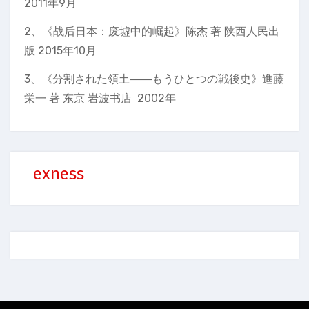
2011年9月
2、《战后日本：废墟中的崛起》陈杰 著 陕西人民出
版 2015年10月
3、《分割された領土――もうひとつの戦後史》進藤
栄一 著 东京 岩波书店 2002年
exness