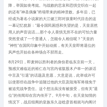
降，举国如丧考妣。与战败的悲哀和恐惧交织在一起
的还有“神圣偶像”坍塌带来的精神溃败。多年后，已
经成为著名小说家的大江健三郎对孩童时代目击的这
一幕记忆犹新：“最令国民困惑和失望的是，天皇居然
用人的声音说话……那个令人畏惧无所不在的可怕力量
突然变成了一个普通人，怎能令人相信呢？”天皇的
“神性”在国民印象中开始动摇，有关天皇即将退位的
风声也开始在各种场合不胫而走。
8月29日，即麦帅以胜利者的身份君临东京前一天，
预感灾难临近的裕仁在与宫内省肱股木户幸一的谈话
中言及“引退”的话题及意愿，大意是说，此举或许可
以使那些在战争中追随过他的大臣及陆海军将领免于
被追究战争责任。这个想法虽没有被接受，但有关“退
位”的传闻却在宫内传开了。9月中旬，在天皇知情的
情况下，战后组阁的皇族东久迩稔彦首相就与内阁讨