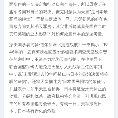
面所作的一切决定和行动负完全责任，所以愿意听任
盟军各国对自己的裁决。麦克阿瑟认为天皇“是日本最
高尚的绅士”，于是决定放他一马。只凭初见的好印象
而放弃追究其滔天罪责，其实背后隐藏着美国在当时
变幻莫测的亚太形势下对如何处置日本的深层考量。
据美国学者约翰•道尔所著《拥抱战败》一书揭示，19
46年初，麦克阿瑟在回应华盛顿要求调查天皇战争责
任的密电中，不遗余力地为天皇辩护，在他主导下，
联合国盟军竭力避免把天皇引入到战争责任的审判
中，说“未发现过去10年间裕仁与日本的政治决策相关
联的证据”。还将天皇描述为“日本国民团结的象征”，
并且表示，如果天皇被起诉，日本将遭受永无休止的
动乱、分裂和仇杀，政府机构将会崩溃，引进现代民
主的所有希望也将会破灭。有朝一日，美军撤离日
本，日本将有赤化的危险。