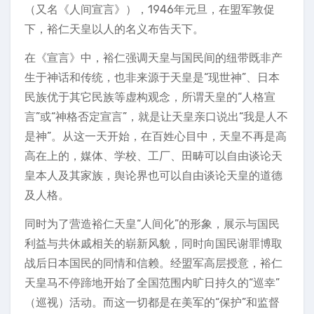
（又名《人间宣言》），1946年元旦，在盟军敦促
下，裕仁天皇以人的名义布告天下。
在《宣言》中，裕仁强调天皇与国民间的纽带既非产
生于神话和传统，也非来源于天皇是“现世神”、日本
民族优于其它民族等虚构观念，所谓天皇的“人格宣
言”或“神格否定宣言”，就是让天皇亲口说出“我是人不
是神”。从这一天开始，在百姓心目中，天皇不再是高
高在上的，媒体、学校、工厂、田畴可以自由谈论天
皇本人及其家族，舆论界也可以自由谈论天皇的道德
及人格。
同时为了营造裕仁天皇“人间化”的形象，展示与国民
利益与共休戚相关的崭新风貌，同时向国民谢罪博取
战后日本国民的同情和信赖。经盟军高层授意，裕仁
天皇马不停蹄地开始了全国范围内旷日持久的“巡幸”
（巡视）活动。而这一切都是在美军的“保护”和监督