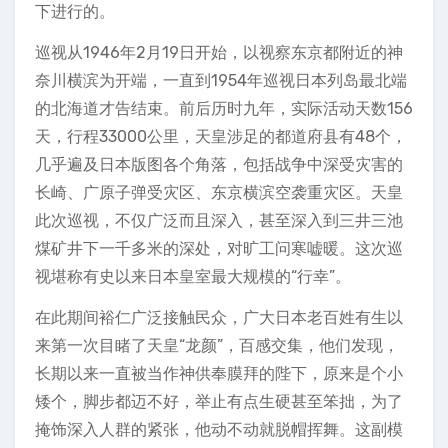
下进行的。
巡视从1946年2月19日开始，以视察东京都附近的神
奈川横滨为开端，一直到1954年巡视日本列岛最北端
的北海道才告结束。前后历时九年，实际活动天数156
天，行程33000公里，天皇涉足的都道府县有48个，
几乎遍及日本版图各个角落，包括战争中深受灾害的
长崎、广原子弹受灾区、东京横滨空袭重灾区。天皇
此次巡视，不仅广泛而且深入，甚至深入到三井三池
煤矿井下一千多米的深处，对旷工问寒嘘暖。这次巡
视堪称有史以来日本皇室最大规模的“行幸”。
在此期间裕仁广泛接触民众，广大日本老百姓有生以
来第一次目睹了天皇“龙颜”，百感交集，他们发现，
长期以来一直被当作神供奉膜拜的陛下，原来是个小
矮个，脚步都迈不好，举止有点生硬甚至笨拙，为了
掩饰深入人群的紧张，他动不动就脱帽挥舞。这副模