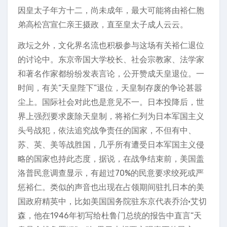
因皇太子年方十二，尚未成年，最大可能将由裕仁胞
弟高松宫宣仁亲王摄政，直至皇太子成人云云。
政坛之外，文化界名流也积极参与这场有关裕仁退位
的讨论中。东京帝国大学校长、社会宗教家、法学家
和著名作家都纷纷发表言论，公开赞成天皇退位。一
时间，有关“天皇陛下”退位，天皇制存废的争论甚嚣
尘上。国际社会对此也是意见不一。日本投降后，世
界上强烈要求废除天皇制，将裕仁列为日本军国主义
头号战犯，依法追究战争责任的国家，不但有中、
苏、英、美等战胜国，几乎所有遭受日本军国主义侵
略的国家也持此态度，据说，在战争结束前，美国盖
洛普民意调查显示，有超过70%的民意要求绞死或严
惩裕仁。类似的声音也出现在占领期间驻扎日本的美
国政府精英中，比如美国国务院驻东京代表乔治•艾切
森，他在1946年初写给杜鲁门总统的报告中直言“天