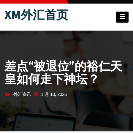
跳
XM外汇首页
至
内
容
差点“被退位”的裕仁天
皇如何走下神坛？
外汇资讯
1 月 13, 2026