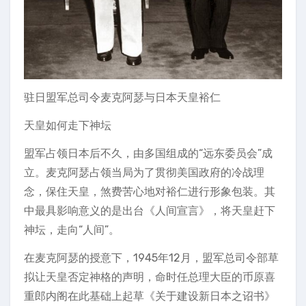
驻日盟军总司令麦克阿瑟与日本天皇裕仁
天皇如何走下神坛
盟军占领日本后不久，由多国组成的“远东委员会”成
立。麦克阿瑟占领当局为了贯彻美国政府的冷战理
念，保住天皇，煞费苦心地对裕仁进行形象包装。其
中最具影响意义的是出台《人间宣言》，将天皇赶下
神坛，走向“人间”。
在麦克阿瑟的授意下，1945年12月，盟军总司令部草
拟让天皇否定神格的声明，命时任总理大臣的币原喜
重郎内阁在此基础上起草《关于建设新日本之诏书》