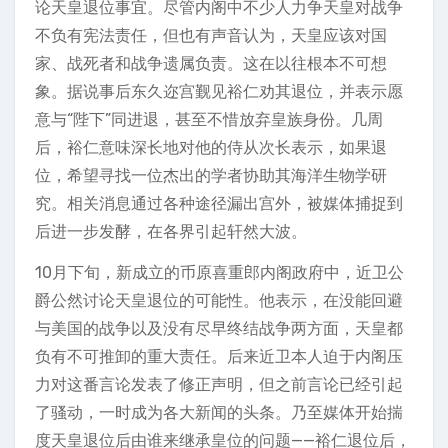
论天皇退位事宜。尽管内阁中不少人力争天皇对战争
不负有宪法责任，但也有声音认为，天皇应该对国
家、战死者和战争遗属负责。这在以往根本不可想
象。据说事后东久迩宫觐见裕仁劝其退位，并表示愿
意与“陛下”同进退，甚至不惜放弃皇族身份。几周
后，裕仁意味深长地对他的侍从次长表示，如果退
位，希望寻找一位杰出的学者协助其海洋生物学研
究。相关消息通过各种途径漏出宫外，被媒体捕捉到
后进一步发酵，在各界引起轩然大波。
10月下旬，新成立的币原喜重郎内阁政府中，近卫公
爵公然讨论天皇退位的可能性。他表示，在没能回避
与美国的战争以及没有尽早终结战争两方面，天皇都
负有不可推卸的重大责任。后来近卫本人迫于内阁压
力对这番言论发表了修正声明，但之前言论已经引起
了骚动，一时成为各大新闻的头条。乃至媒体开始揣
度天皇退位后由谁来继承皇位的问题——裕仁退位后，