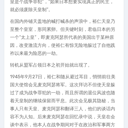
皇是个战争罪犯”，“如果日本想要实现真正的民主，
就必须废除天皇制”。
在国内外铺天盖地的喊打喊杀的声浪中，裕仁天皇乃
至整个皇室，形同累卵。但关键时刻，君临日本的另
一个“太上皇”，即麦克阿瑟所代表的美国出于某种原
因，改变激流方向，使裕仁有惊无险地躲过了自他践
祚以来最为险恶的一劫。
转机从盟军占领日本之初开始就出现了。
1945年9月27日，裕仁和随从避过耳目，悄悄前往美
国大使馆会见麦克阿瑟将军。这次拜访不但使天皇躲
过了成为战争罪犯的一劫，而且所谓的退位风波也随
着天皇制的继续保留而平息。此次会见极其隐秘，当
事人只有天皇、麦克阿瑟和翻译三人，他们的谈话内
容不为人知。后来麦克阿瑟在回忆录中说，天皇在会
谈中表示，他本人在战争期间对于在政治和军事两方